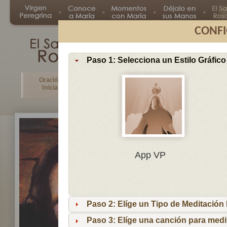
CONFI
Paso 1: Selecciona un Estilo Gráfico
Oración
Primer
Segundo
Tercer
Inicial
Misterio
Misterio
Misteri
En
App VP
Ma
por
lo
Paso 2: Elíge un Tipo de Meditación I
es
reci
Paso 3: Elíge una canción para medi
niñ