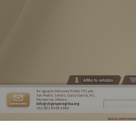
Av. Ignacio Morones Prieto 791 pte.
San Pedro, Centro, Garza García, N.L.
Monterrey, México
info@virgenperegrina.org
+52 (81) 8338
.5960
REZA EL SANTO ROSA
Virgen Peregrina de la Familia ©.
2026. |
Aviso de privacidad
| Auspiciado