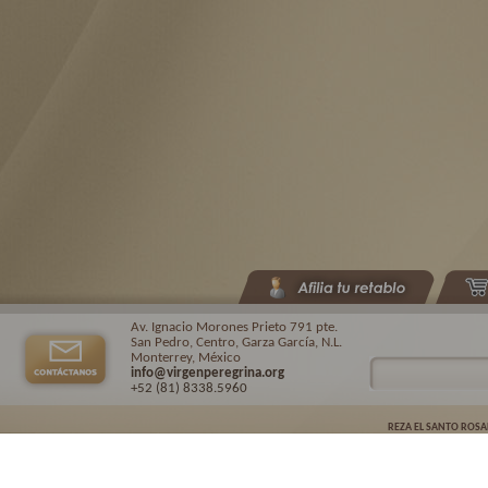
Av. Ignacio Morones Prieto 791 pte.
San Pedro, Centro, Garza García, N.L.
Monterrey, México
info@virgenperegrina.org
+52 (81) 8338
.5960
REZA EL SANTO ROSA
Virgen Peregrina de la Familia ©.
2026. |
Aviso de privacidad
| Auspiciado