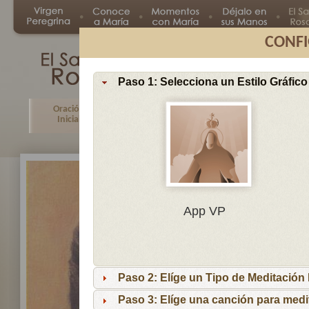
CONFI
Paso 1: Selecciona un Estilo Gráfico
Oración
Primer
Segundo
Tercer
Inicial
Misterio
Misterio
Misteri
En
App VP
Ma
por
lo
Paso 2: Elíge un Tipo de Meditación I
es
reci
Paso 3: Elíge una canción para medi
niñ