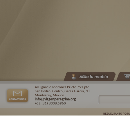
Av. Ignacio Morones Prieto 791 pte.
San Pedro, Centro, Garza García, N.L.
Monterrey, México
info@virgenperegrina.org
+52 (81) 8338
.5960
REZA EL SANTO ROSA
Virgen Peregrina de la Familia ©.
2026. |
Aviso de privacidad
| Auspiciado