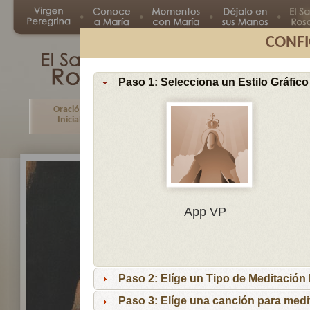
CONFI
Paso 1: Selecciona un Estilo Gráfico
Oración
Primer
Segundo
Tercer
Inicial
Misterio
Misterio
Misteri
En
App VP
Ma
por
lo
Paso 2: Elíge un Tipo de Meditación I
es
reci
Paso 3: Elíge una canción para medi
niñ