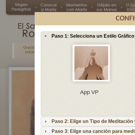
CONFI
Paso 1: Selecciona un Estilo Gráfico
Oración
Primer
Segundo
Tercer
Inicial
Misterio
Misterio
Misteri
En
App VP
Ma
por
lo
Paso 2: Elíge un Tipo de Meditación I
es
reci
Paso 3: Elíge una canción para medi
niñ