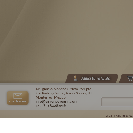
Av. Ignacio Morones Prieto 791 pte.
San Pedro, Centro, Garza García, N.L.
Monterrey, México
info@virgenperegrina.org
+52 (81) 8338
.5960
REZA EL SANTO ROSA
Virgen Peregrina de la Familia ©.
2026. |
Aviso de privacidad
| Auspiciado