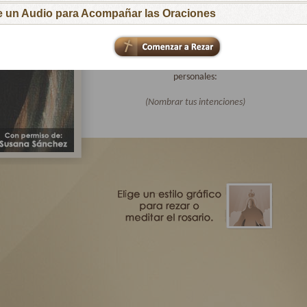
para que respondan al llamado de tu Hijo
ge un Audio para Acompañar las Oraciones
Amoroso.
Te pido especialmente por las intenciones de
todas las familias afiliadas a Virgen Peregrina
de la Familia y por mis intenciones
personales:
(Nombrar tus intenciones)