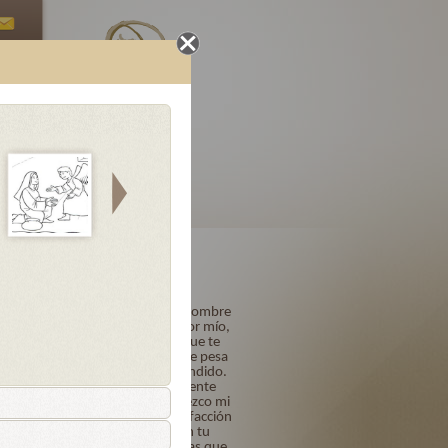
Oraciones
Letanías
Finales
loriosos
Acto de Contrición
Señor mío Jesucristo, Dios y Hombre
verdadero, Creador y Redentor mío,
por ser Tú quien eres y porque te
amo sobre todas las cosas, me pesa
de todo corazón haberte ofendido.
Quiero y propongo firmemente
confesarme a su tiempo. Ofrezco mi
vida, obras y trabajos en satisfacción
de mis pecados y confío en tu
bondad y misericordia infinitas que