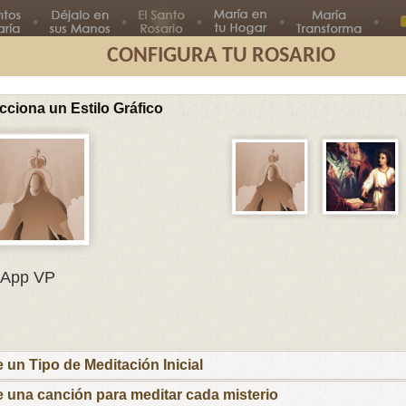
CONFIGURA TU ROSARIO
cciona un Estilo Gráfico
Segundo
Tercer
Cuarto
Quinto
Misterio
Misterio
Misterio
Misterio
Misterios G
En el nombre del Padre, del Hijo
App VP
y del Espíritu Santo.
María, Madre mía, te ofrezco este rosario
por el Papa Francisco y sus intenciones, por
los obispos y párrocos, por las familias que
e un Tipo de Meditación Inicial
esperan nuevos hijos para que las ayudes a
recibirlos y educarlos cristianamente y por los
e una canción para meditar cada misterio
niños y jóvenes con inquietudes vocacionales