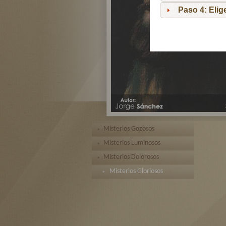
Paso 4: Eli
Misterios Gozosos
Misterios Luminosos
Misterios Dolorosos
Misterios Gloriosos