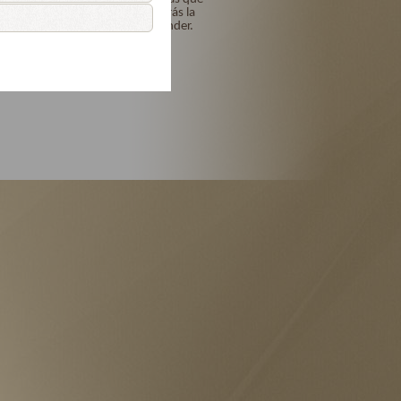
me los perdonarás y me darás la
gracia para no volverte ofender.
Amén