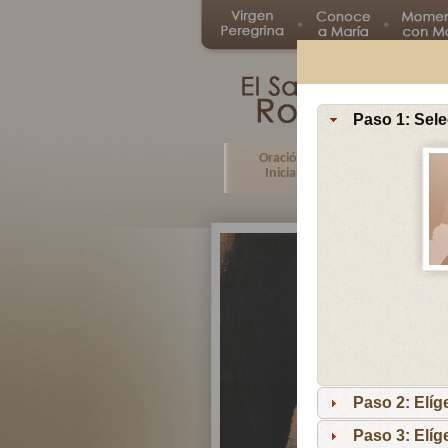
Paso 1: Sele
Oración
Primer
Inicial
Misterio
Paso 2: Elíg
Paso 3: Elíg