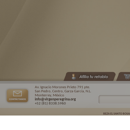
Av. Ignacio Morones Prieto 791 pte.
San Pedro, Centro, Garza García, N.L.
Monterrey, México
info@virgenperegrina.org
+52 (81) 8338
.5960
REZA EL SANTO ROSA
Virgen Peregrina de la Familia ©.
2026. |
Aviso de privacidad
| Auspiciado