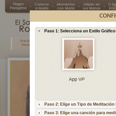
CONFI
Paso 1: Selecciona un Estilo Gráfico
Oración
Primer
Segundo
Tercer
Inicial
Misterio
Misterio
Misteri
En
App VP
Ma
por
lo
Paso 2: Elíge un Tipo de Meditación I
es
reci
Paso 3: Elíge una canción para medi
niñ